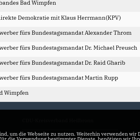
rbandes Bad Wimpfen
irekte Demokratie mit Klaus Herrmann(KPV)
ewerber fürs Bundestagsmandat Alexander Throm
werber fürs Bundestagsmandat Dr. Michael Preusch
werber fürs Bundestagsmandat Dr. Raid Gharib
ewerber fürs Bundestagsmandat Martin Rupp
Bad Wimpfen
CDU-Kreisverband Heilbronn
nd, um die Webseite zu nutzen. Weiterhin verwenden wir Di
r die Verwendung bestimmter Dienste, benötigen wir Ihre 
CDU Baden-Württemberg