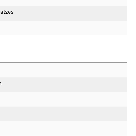
atzes
n