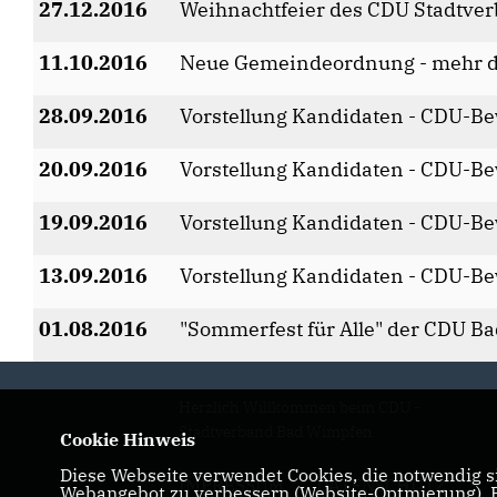
27.12.2016
Weihnachtfeier des CDU Stadtve
11.10.2016
Neue Gemeindeordnung - mehr d
28.09.2016
Vorstellung Kandidaten - CDU-B
20.09.2016
Vorstellung Kandidaten - CDU-Be
19.09.2016
Vorstellung Kandidaten - CDU-Be
13.09.2016
Vorstellung Kandidaten - CDU-B
01.08.2016
"Sommerfest für Alle" der CDU 
Herzlich Willkommen beim CDU -
Stadtverband Bad Wimpfen
Cookie Hinweis
Diese Webseite verwendet Cookies, die notwendig si
IMPRESSUM
DATENSCHUTZ
Webangebot zu verbessern (Website-Optmierung). Fü